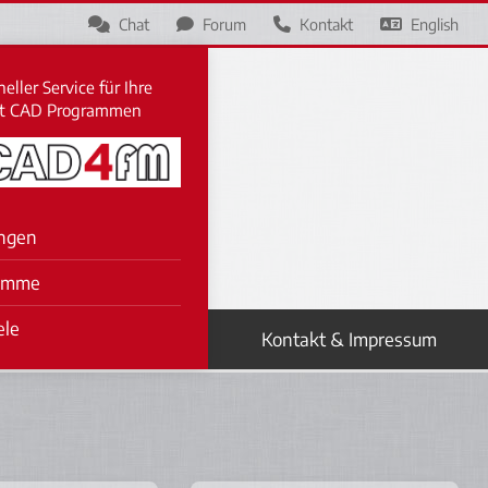
Chat
Forum
Kontakt
English
eller Service für Ihre
it CAD Programmen
ngen
amme
ele
Kontakt & Impressum