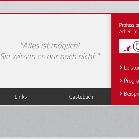
Profession
Arbeit m
"Alles ist möglich!
Sie wissen es nur noch nicht."
Leistu
Progr
Beispi
Links
Gästebuch