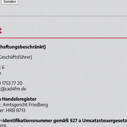
t
haftungsbeschränkt)
Geschäftsführer)
 6
h
9 1753 77 20
kt@cad4fm.de
 Handelsregister
t: Amtsgericht Friedberg
er: HRB 8713
-Identifikationsnummer gemäß §27 a Umsatzsteuergesetz
978