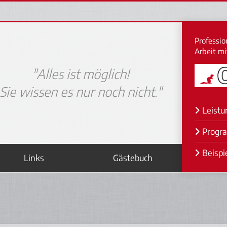
Profession
Arbeit m
"Alles ist möglich!
Sie wissen es nur noch nicht."
Leistu
Progr
Beispi
Links
Gästebuch