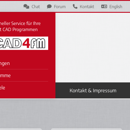
Chat
Forum
Kontakt
English
eller Service für Ihre
it CAD Programmen
ngen
amme
ele
Kontakt & Impressum