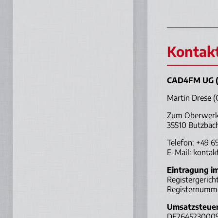
Kontak
CAD4FM UG (
Martin Drese (
Zum Oberwerk
35510 Butzbac
Telefon: +49 6
E-Mail: konta
Eintragung im
Registergerich
Registernumm
Umsatzsteuer
DE264523000